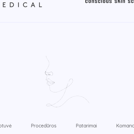
otuvė
Procedūros
Patarimai
Koman