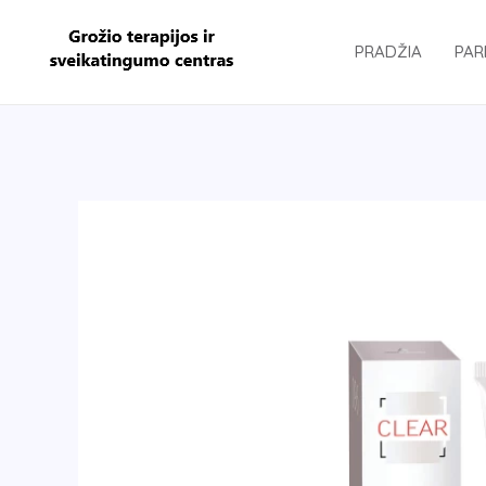
Pereiti
prie
PRADŽIA
PAR
turinio