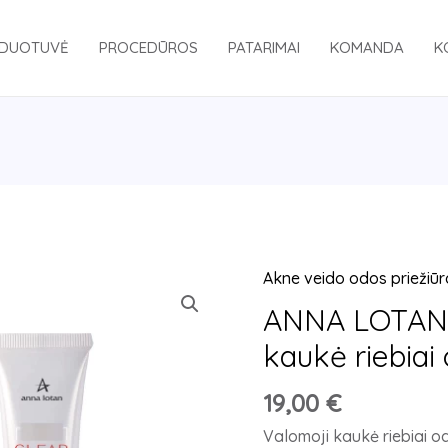
DUOTUVĖ
PROCEDŪROS
PATARIMAI
KOMANDA
K
Akne veido odos priežiūr
produkto
kiekis:
ANNA LOTAN 
ANNA
kaukė riebiai 
LOTAN
A
19,00
€
CLEAR
Valomoji kaukė riebiai oda