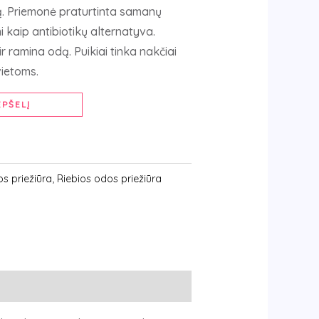
. Priemonė praturtinta samanų
i kaip antibiotikų alternatyva.
ir ramina odą. Puikiai tinka nakčiai
ietoms.
EPŠELĮ
s priežiūra
,
Riebios odos priežiūra