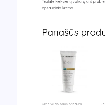
Tepkite kiekvieną vakarą ant proble
apsauginio kremo.
Panašūs produ
Akne veido odos priežiūra
Ja