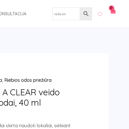
ONSULTACIJA
a
,
Riebios odos priežiūra
A CLEAR veido
odai, 40 ml
i skirta naudoti lokaliai, siekiant