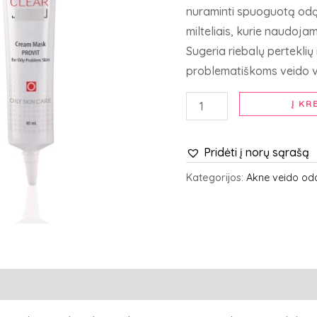
veido
nuraminti spuoguotą odą
kaukė
milteliais, kurie naudojam
riebiai
Sugeria riebalų perteklių 
odai,
problematiškoms veido v
40
ml
Į KR
Pridėti į norų sąrašą
Kategorijos:
Akne veido odo