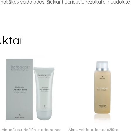
matiškos veido odos. Siekiant geriausio rezultato, naudokit
ktai
uninančios priežiūros priemonės
Akne veido odos priežiūra