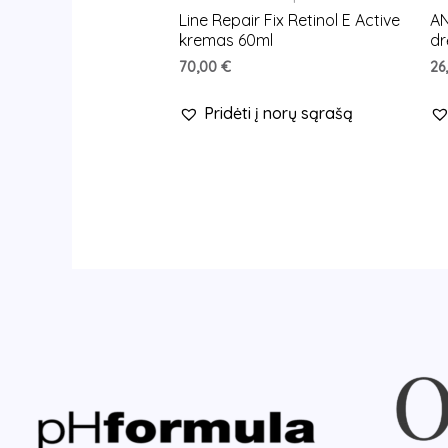
Line Repair Fix Retinol E Active
A
kremas 60ml
dr
70,00
€
26
Pridėti į norų sąrašą