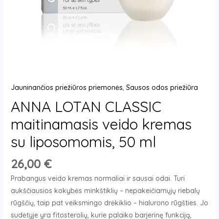
ml
Jauninančios priežiūros priemonės
,
Sausos odos priežiūra
ANNA LOTAN CLASSIC
maitinamasis veido kremas
su liposomomis, 50 ml
26,00
€
Prabangus veido kremas normaliai ir sausai odai. Turi
aukščiausios kokybės minkštiklių – nepakeičiamųjų riebalų
rūgščių, taip pat veiksmingo drėkiklio – hialurono rūgšties. Jo
sudėtyje yra fitosterolių, kurie palaiko barjerinę funkciją,