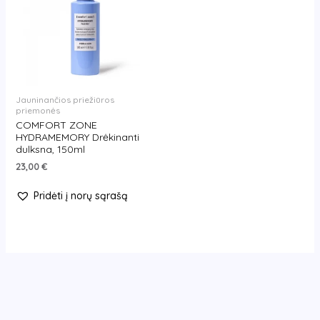
Jauninančios priežiūros
priemonės
COMFORT ZONE
HYDRAMEMORY Drėkinanti
dulksna, 150ml
23,00
€
Pridėti į norų sąrašą