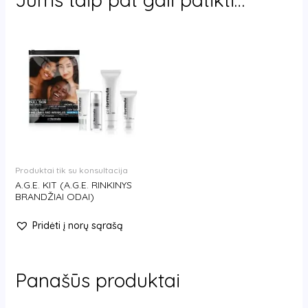
Produktai tik su konsultacija
A.G.E. KIT (A.G.E. RINKINYS
BRANDŽIAI ODAI)
Pridėti į norų sąrašą
Panašūs produktai