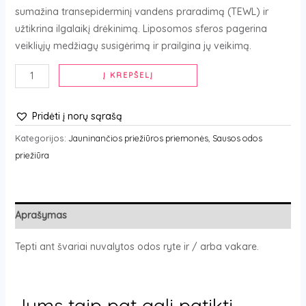
sumažina transepiderminį vandens praradimą (TEWL) ir
užtikrina ilgalaikį drėkinimą. Liposomos sferos pagerina
veikliųjų medžiagų susigėrimą ir prailgina jų veikimą.
Į KREPŠELĮ
Pridėti į norų sąrašą
Kategorijos:
Jauninančios priežiūros priemonės
,
Sausos odos
priežiūra
Aprašymas
Tepti ant švariai nuvalytos odos ryte ir / arba vakare.
Jums taip pat gali patikti…