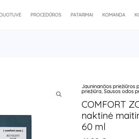
DUOTUVĖ
PROCEDŪROS
PATARIMAI
KOMANDA
K
Jauninančios priežiūros
produkto
priežiūra
,
Sausos odos pr
kiekis:
COMFORT ZO
COMFORT
naktinė maiti
ZONE
RENIGHT
60 ml
naktinė