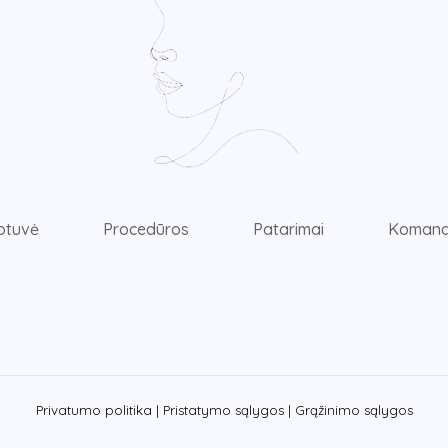
otuvė
Procedūros
Patarimai
Koman
Privatumo politika |
Pristatymo sąlygos |
Grąžinimo sąlygos