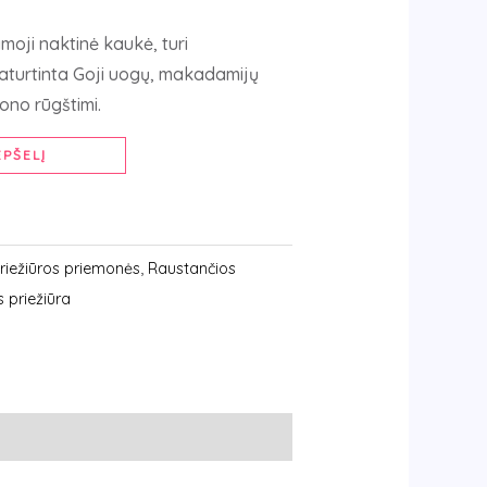
moji naktinė kaukė, turi
Praturtinta Goji uogų, makadamijų
rono rūgštimi.
EPŠELĮ
riežiūros priemonės
,
Raustančios
 priežiūra