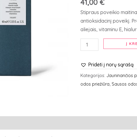
41,00
€
maitinamoji
veido
Stipraus poveikio maitina
kaukė,
antioksidacinį poveikį. 
60
aliejais, vitaminu E, hialu
ml
Į KR
Pridėti į norų sąrašą
Kategorijos:
Jauninančios p
odos priežiūra
,
Sausos odos