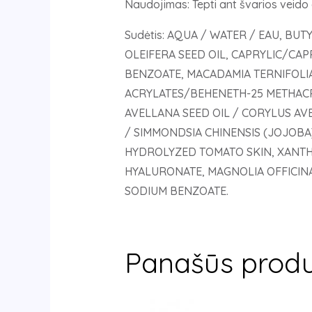
Naudojimas: Tepti ant švarios veido 
Sudėtis: AQUA / WATER / EAU, B
OLEIFERA SEED OIL, CAPRYLIC/CAP
BENZOATE, MACADAMIA TERNIFOLIA
ACRYLATES/BEHENETH-25 METHAC
AVELLANA SEED OIL / CORYLUS AVE
/ SIMMONDSIA CHINENSIS (JOJOBA)
HYDROLYZED TOMATO SKIN, XANTH
HYALURONATE, MAGNOLIA OFFICINA
SODIUM BENZOATE.
Panašūs produ