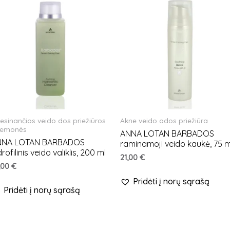
iesinančios veido dos priežiūros
Akne veido odos priežiūra
iemonės
ANNA LOTAN BARBADOS
NNA LOTAN BARBADOS
raminamoji veido kaukė, 75 m
drofilinis veido valiklis, 200 ml
21,00
€
,00
€
Pridėti į norų sąrašą
Pridėti į norų sąrašą