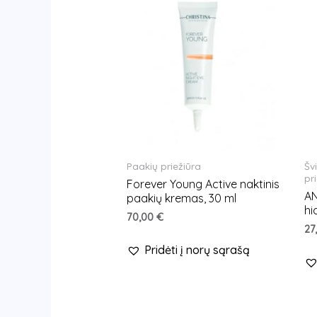
Paakių priežiūra
Šv
pr
Forever Young Active naktinis
A
paakių kremas, 30 ml
hi
70,00
€
27
Pridėti į norų sąrašą