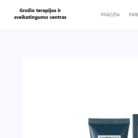
Pereiti
prie
PRADŽIA
PAR
turinio