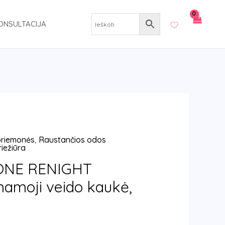
ONSULTACIJA
 priemonės
,
Raustančios odos
iežiūra
NE RENIGHT
namoji veido kaukė,