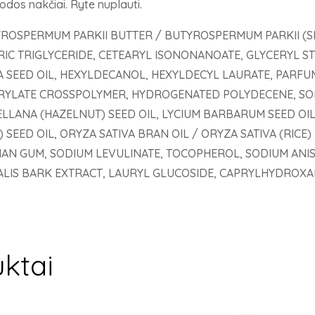
odos nakčiai. Ryte nuplauti.
UTYROSPERMUM PARKII BUTTER / BUTYROSPERMUM PARKII (S
RIC TRIGLYCERIDE, CETEARYL ISONONANOATE, GLYCERYL STE
 SEED OIL, HEXYLDECANOL, HEXYLDECYL LAURATE, PARFU
RYLATE CROSSPOLYMER, HYDROGENATED POLYDECENE, SOR
LLANA (HAZELNUT) SEED OIL, LYCIUM BARBARUM SEED OIL
 SEED OIL, ORYZA SATIVA BRAN OIL / ORYZA SATIVA (RICE
AN GUM, SODIUM LEVULINATE, TOCOPHEROL, SODIUM ANIS
LIS BARK EXTRACT, LAURYL GLUCOSIDE, CAPRYLHYDROXAMIC
ktai