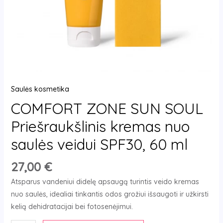
SPF30,
60
ml
Saulės kosmetika
COMFORT ZONE SUN SOUL
Priešraukšlinis kremas nuo
saulės veidui SPF30, 60 ml
27,00
€
Atsparus vandeniui didelę apsaugą turintis veido kremas
nuo saulės, idealiai tinkantis odos grožiui išsaugoti ir užkirsti
kelią dehidratacijai bei fotosenėjimui.