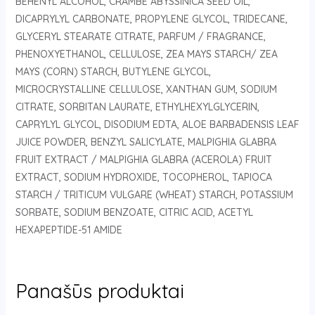
BEHENYL ALCOHOL, CRAMBE ABYSSINICA SEED OIL,
DICAPRYLYL CARBONATE, PROPYLENE GLYCOL, TRIDECANE,
GLYCERYL STEARATE CITRATE, PARFUM / FRAGRANCE,
PHENOXYETHANOL, CELLULOSE, ZEA MAYS STARCH/ ZEA
MAYS (CORN) STARCH, BUTYLENE GLYCOL,
MICROCRYSTALLINE CELLULOSE, XANTHAN GUM, SODIUM
CITRATE, SORBITAN LAURATE, ETHYLHEXYLGLYCERIN,
CAPRYLYL GLYCOL, DISODIUM EDTA, ALOE BARBADENSIS LEAF
JUICE POWDER, BENZYL SALICYLATE, MALPIGHIA GLABRA
FRUIT EXTRACT / MALPIGHIA GLABRA (ACEROLA) FRUIT
EXTRACT, SODIUM HYDROXIDE, TOCOPHEROL, TAPIOCA
STARCH / TRITICUM VULGARE (WHEAT) STARCH, POTASSIUM
SORBATE, SODIUM BENZOATE, CITRIC ACID, ACETYL
HEXAPEPTIDE-51 AMIDE
Panašūs produktai