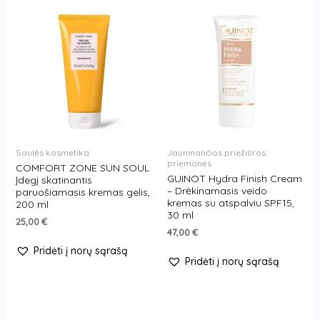
Saulės kosmetika
Jauninančios priežiūros
priemonės
COMFORT ZONE SUN SOUL
GUINOT Hydra Finish Cream
Įdegį skatinantis
– Drėkinamasis veido
paruošiamasis kremas gelis,
kremas su atspalviu SPF15,
200 ml
30 ml
25,00
€
47,00
€
Pridėti į norų sąrašą
Pridėti į norų sąrašą