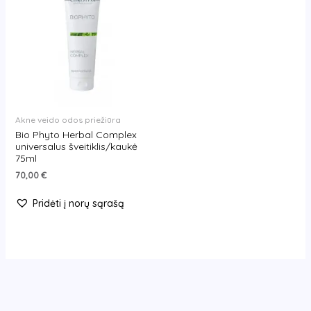
Akne veido odos priežiūra
Bio Phyto Herbal Complex
universalus šveitiklis/kaukė
75ml
70,00
€
Pridėti į norų sąrašą