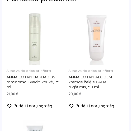
Akne veido odos priežiūra
Akne veido odos priežiūra
ANNA LOTAN BARBADOS
ANNA LOTAN ALODEM
raminamoji veido kaukė, 75
kremas želė su AHA
ml
rūgštimis, 50 ml
21,00
€
20,00
€
Pridėti į norų sąrašą
Pridėti į norų sąrašą