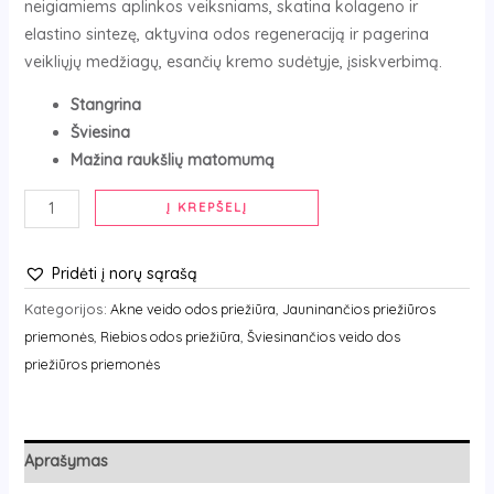
neigiamiems aplinkos veiksniams, skatina kolageno ir
elastino sintezę, aktyvina odos regeneraciją ir pagerina
veikliųjų medžiagų, esančių kremo sudėtyje, įsiskverbimą.
Stangrina
Šviesina
Mažina raukšlių matomumą
Į KREPŠELĮ
Pridėti į norų sąrašą
Kategorijos:
Akne veido odos priežiūra
,
Jauninančios priežiūros
priemonės
,
Riebios odos priežiūra
,
Šviesinančios veido dos
priežiūros priemonės
Aprašymas