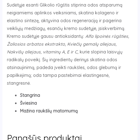
Sudėtyje esanti Glikolio rūgštis stiprina odos atsparumą
neigiamiems aplinkos veiksniams, skatina kolageno ir
elastino sintezę, aktyvina odos regeneraciją ir pagerina
veikliųjų medžiagų, esančių kremo sudėtyje, įsiskverbimą.
Kremo sudėtyje gausu antioksidantų:
Alfa lipoinės rūgšties,
Žaliosios arbatos ekstrakto
,
Kviečių gemalų aliejaus,
Nakvišų aliejaus, vitaminų A, E ir C,
kurie slopina laisvųjų
radikalų poveikį. Šių ingredientų derinys skatina odos
atsinaujinimą, padeda įveikti raukšles, odos glebumą ir
papilkėjimą; oda tampa pastebimai elastingesnė,
stangresnė.
Stangrina
Šviesina
Mažina raukšlių matomumą
Panašūs produktai