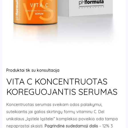
Produktai tik su konsultacija
VITA C KONCENTRUOTAS
KOREGUOJANTIS SERUMAS
Koncentruotas serumas sveikam odos palaikymui,
suteikiantis jai galios skirtingų formų vitaminu C. Dėl
unikalaus „ląstelė ląstelei“ komplekso poveikio oda tampa
nepaprastai skaisti.
Pagrindinė sudedamoji dalis
– 12% 3