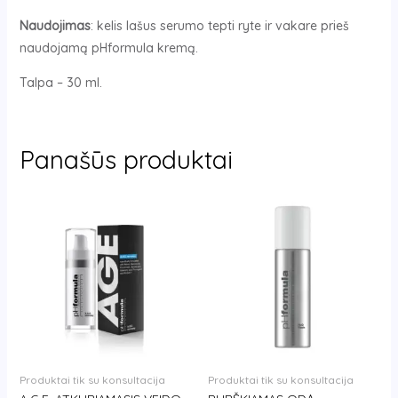
Naudojimas
: kelis lašus serumo tepti ryte ir vakare prieš
naudojamą pHformula kremą.
Talpa – 30 ml.
Panašūs produktai
Produktai tik su konsultacija
Produktai tik su konsultacija