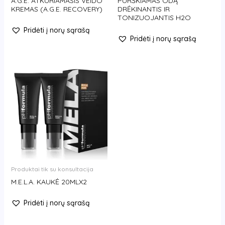
A.G.E. ATKURIAMASIS VEIDO
PURŠKIAMAS ODĄ
KREMAS (A.G.E. RECOVERY)
DRĖKINANTIS IR
TONIZUOJANTIS H2O
Pridėti į norų sąrašą
Pridėti į norų sąrašą
Produktai tik su konsultacija
M.E.L.A. KAUKĖ 20MLX2
Pridėti į norų sąrašą