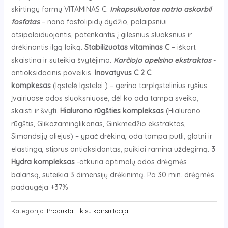
skirtingų formų VITAMINAS C:
Inkapsuliuotas natrio askorbil
fosfatas
– nano fosfolipidų dydžio, palaipsniui
atsipalaiduojantis, patenkantis į gilesnius sluoksnius ir
drėkinantis ilgą laiką.
Stabilizuotas vitaminas C
– iškart
skaistina ir suteikia švytėjimo.
Karčiojo apelsino ekstraktas
-
antioksidacinis poveikis.
Inovatyvus C 2 C
kompkesas
(ląstelė ląstelei ) – gerina tarpląstelinius ryšius
įvairiuose odos sluoksniuose, dėl ko oda tampa sveika,
skaisti ir švyti.
Hialurono rūgšties kompleksas
(Hialurono
rūgštis, Glikozaminglikanas, Ginkmedžio ekstraktas,
Simondsijų aliejus) – ypač drėkina, oda tampa putli, glotni ir
elastinga, stiprus antioksidantas, puikiai ramina uždegimą.
3
Hydra kompleksas
-atkuria optimalų odos drėgmės
balansą, suteikia 3 dimensijų drėkinimą. Po 30 min. drėgmės
padaugėja +37%
Kategorija:
Produktai tik su konsultacija