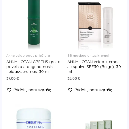
Akne veido odos priežiūra
BB maskuojantys kremai
ANNA LOTAN GREENS greito
ANNA LOTAN veido kremas
poveikio stangrinamasis
su spalva SPF30 (Beige), 30
fluidas-serumas, 30 ml
ml
37,00
€
35,00
€
Pridėti į norų sąrašą
Pridėti į norų sąrašą