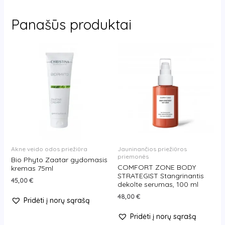
Panašūs produktai
Akne veido odos priežiūra
Jauninančios priežiūros
priemonės
Bio Phyto Zaatar gydomasis
COMFORT ZONE BODY
kremas 75ml
STRATEGIST Stangrinantis
45,00
€
dekolte serumas, 100 ml
48,00
€
Pridėti į norų sąrašą
Pridėti į norų sąrašą