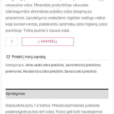
nesausina odos. Mineralais praturtintas viksuolės
šakniagumbio ekstraktas palaiko odos drėgmę po
prausimosi. Lipoaktyvus undecileno rūgšties vedinys veikia
kaip konservantas, palaikantis optimalią odos higieną odos
paviršiuje. Tinka jautriai ir sausai odai.
Į KREPŠELĮ
Pridėti į norų sąrašą
Kategorijos:
Akne veido odos priežiūra
,
Jauninančios priežiūros
priemonės
,
Raustančios odos priežiūra
,
Sausos odos priežiūra
Aprašymas
Išspauskite putų 1-2 kartus. Masažuojamaisiais judesiais
paskirstykite putas ant odos. Putos gali būti naudojamos