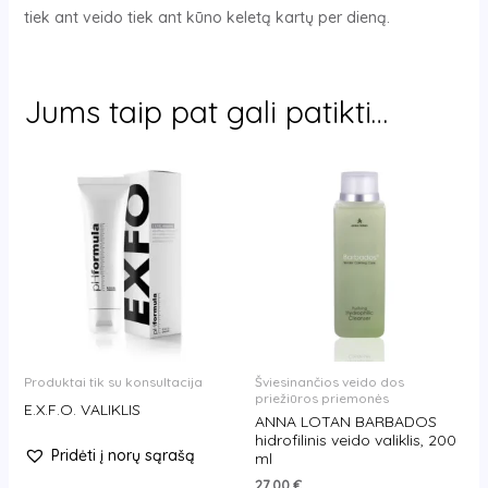
tiek ant veido tiek ant kūno keletą kartų per dieną.
Jums taip pat gali patikti…
Produktai tik su konsultacija
Šviesinančios veido dos
priežiūros priemonės
E.X.F.O. VALIKLIS
ANNA LOTAN BARBADOS
hidrofilinis veido valiklis, 200
Pridėti į norų sąrašą
ml
27,00
€