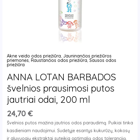
ml
Akne veido odos priežiūra
,
Jauninančios priežiūros
priemonės
,
Raustančios odos priežiūra
,
Sausos odos
priežiūra
ANNA LOTAN BARBADOS
švelnios prausimosi putos
jautriai odai, 200 ml
24,70
€
Švelnios putos mažina jautrios odos paraudimą. Puikiai tinka
kasdieniam naudojimui. Sudėtyje esantys kukurūzų, kokosų
ir alyvuogių ekstraktai suteikia optimalią odos toleranciją,