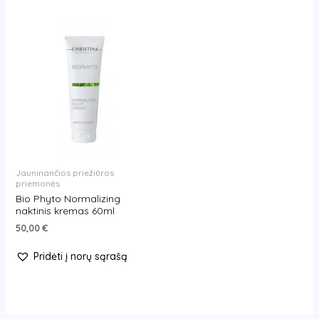
Jauninančios priežiūros
priemonės
Bio Phyto Normalizing
naktinis kremas 60ml
50,00
€
Pridėti į norų sąrašą