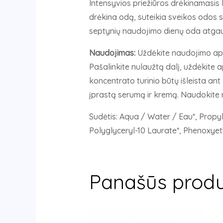
Intensyvios priežiūros drėkinamasis 
drėkina odą, suteikia sveikos odos s
septynių naudojimo dienų oda atgau
Naudojimas:
Uždėkite naudojimo aplik
Pašalinkite nulaužtą dalį, uždėkite 
koncentrato turinio būtų išleista ant
įprastą serumą ir kremą. Naudokite r
Sudėtis: Aqua / Water / Eau*, Propyl
Polyglyceryl-10 Laurate*, Phenoxyet
Panašūs produ