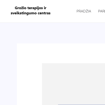
Pereiti
prie
PRADŽIA
PAR
turinio