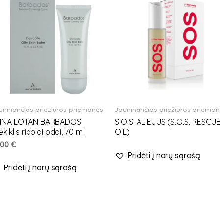
uninančios priežiūros priemonės
Jauninančios priežiūros priemo
NNA LOTAN BARBADOS
S.O.S. ALIEJUS (S.O.S. RESCU
ėkiklis riebiai odai, 70 ml
OIL)
,00
€
Pridėti į norų sąrašą
Pridėti į norų sąrašą