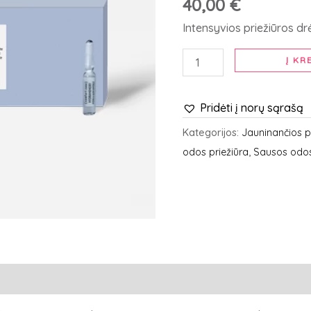
40,00
€
koncentratas
ampulėse,
Intensyvios priežiūros d
7
x
Į KR
2
ml
Pridėti į norų sąrašą
Kategorijos:
Jauninančios p
odos priežiūra
,
Sausos odos