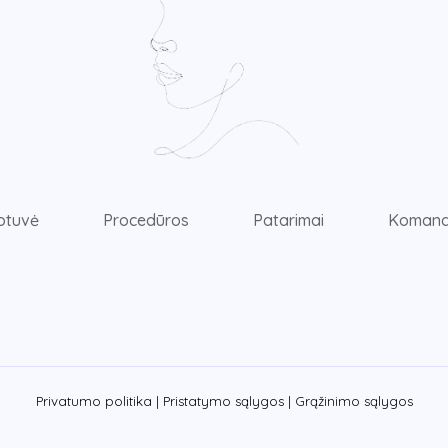
otuvė
Procedūros
Patarimai
Koman
Privatumo politika |
Pristatymo sąlygos |
Grąžinimo sąlygos