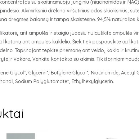
koncentratas su skaitinamuoju junginiu (niacinamidas ir NAG)
pindesio. Akimirksniu drėkina viršutinius odos sluoksnius, sut
na drėgmės balansą ir tampa skaistesnė. 94,5% natūralios k
atorių ant ampulės ir staigiu judesiu nulauškite ampulės viršu
aplikatorių ant ampulės kaklelio. Šiek tiek paspauskite aplik
 delno. Tapšnojant tepkite priemonę ant veido, kaklo ir krūtin
yte ir vakare. Venkite kontakto su akimis. Tik išoriniam naudo
ene Glycol*, Glycerin*, Butylene Glycol*, Niacinamide, Acetyl 
hanol, Sodium Polyglutamate*, Ethylhexylglycerin.
ktai