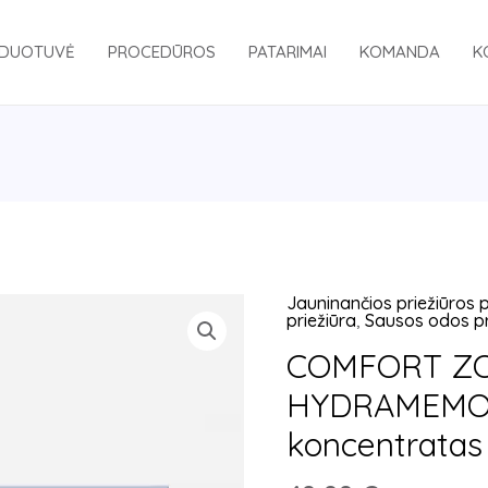
DUOTUVĖ
PROCEDŪROS
PATARIMAI
KOMANDA
K
Jauninančios priežiūros
produkto
priežiūra
,
Sausos odos pr
kiekis:
COMFORT Z
COMFORT
HYDRAMEMOR
ZOZNE
HYDRAMEMORY
koncentratas 
drėkinamasis