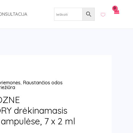
ONSULTACIJA
 priemonės
,
Raustančios odos
iežiūra
OZNE
Y drėkinamasis
ampulėse, 7 x 2 ml