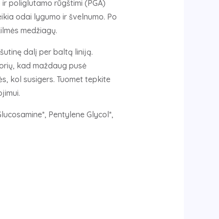
 ir poliglutamo rūgštimi (PGA)
eikia odai lygumo ir švelnumo. Po
ilmės medžiagų.
tinę dalį per baltą liniją.
atorių, kad maždaug pusė
ės, kol susigers. Tuomet tepkite
jimui.
Glucosamine*, Pentylene Glycol*,