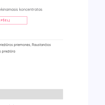
rėkinamasis koncentratas
EPŠELĮ
riežiūros priemonės
,
Raustančios
 priežiūra