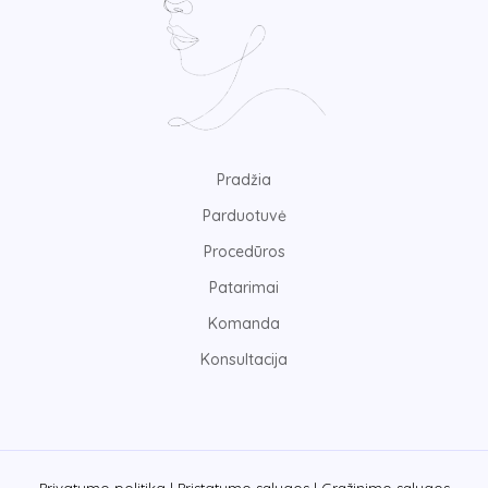
Pradžia
Parduotuvė
Procedūros
Patarimai
Komanda
Konsultacija
Privatumo politika |
Pristatymo sąlygos |
Grąžinimo sąlygos