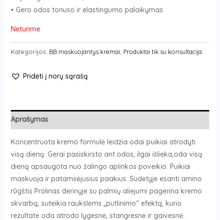
• Gero odos tonuso ir elastingumo palaikymas
Neturime
Kategorijos:
BB maskuojantys kremai
,
Produktai tik su konsultacija
Pridėti į norų sąrašą
Aprašymas
Koncentruota kremo formulė leidžia odai puikiai atrodyti
visą dieną. Gerai pasiskirsto ant odos, ilgai išlieka,oda visą
dieną apsaugota nuo žalingo aplinkos poveikio. Puikiai
maskuoja ir patamsėjusius paakius. Sudėtyje esanti amino
rūgštis Prolinas derinyje su palmių aliejumi pagerina kremo
skvarbą, suteikia raukšlėms „putlinimo“ efektą, kurio
rezultate oda atrodo lygesnė, stangresnė ir gaivesnė.